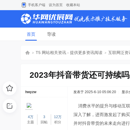
手机客户端
设为首页
收藏本站
首页
导读
T5 网站相关资讯 - 提供更多资讯阅读
互联网泛资
2023年抖音带货还可持续
【
›
›
hwyzw
发表于 2025-6-10 05:06:20
|
显示
消费水平的提升与移动互联
深入了解，进而激发起了购买
4万
3
12万
主题
回帖
积分
并对抖音带货的未来走向进行