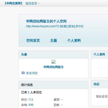
【华网优展网】
返回首页
华网优站网版主的个人空间
http://www.hwyzw.com/?2
[收藏]
[复制]
[RSS]
空间首页
主题
个人资料
头像
个人资料
华网优站网版主
发送消息
动态
统计信息
已有
2
人来访过
现在还没
积分:
711
威望:
--
金钱:
496
贡献:
--