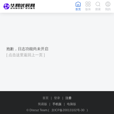
首页
版块
搜索
我的
抱歉，日志功能尚未开启
[ 点击这里返回上一页 ]
首页
|
登录
|
注册
简易版
|
手机版
|
电脑版
© Discuz Team.(
京ICP备20013102号-30
)